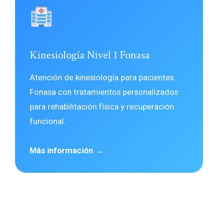
Kinesiología Nivel 1 Fonasa
Atención de kinesiología para pacientes
Fonasa con tratamientos personalizados
para rehabilitación física y recuperación
funcional.
Más información →