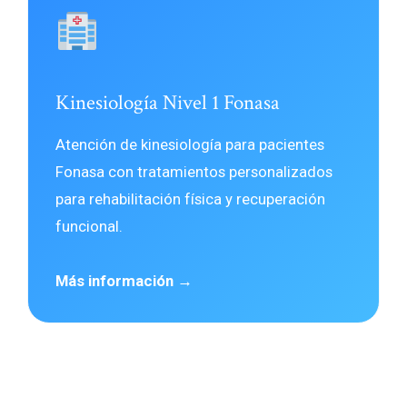
Kinesiología Nivel 1 Fonasa
Atención de kinesiología para pacientes
Fonasa con tratamientos personalizados
para rehabilitación física y recuperación
funcional.
Más información →