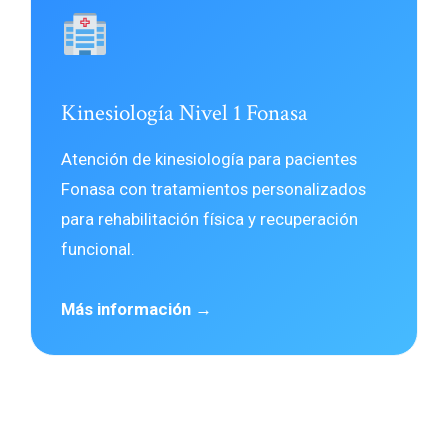
Kinesiología Nivel 1 Fonasa
Atención de kinesiología para pacientes
Fonasa con tratamientos personalizados
para rehabilitación física y recuperación
funcional.
Más información →